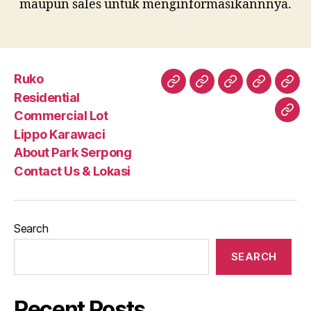
maupun sales untuk menginformasikannnya.
Ruko
Ruko
Residential
Commercial
Lippo
Abo
Residential
Lot
Karawaci
Par
Commercial Lot
Con
Ser
Lippo Karawaci
Us
About Park Serpong
&
Contact Us & Lokasi
Loka
Search
SEARCH
Recent Posts